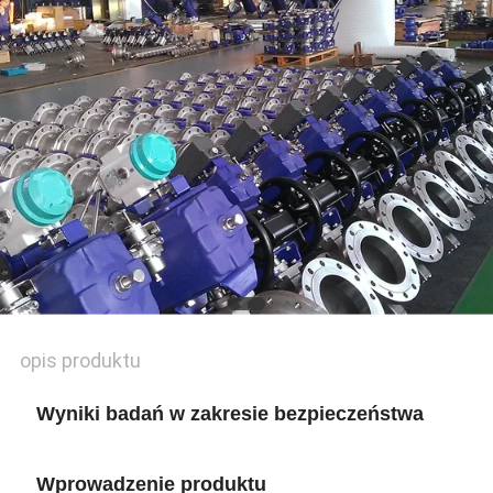
KONTROLA
JAKOŚCI
SKONTAKTUJ
SIĘ
Z
NAMI
NOWOŚCI
opis produktu
POPROŚ
Wyniki badań w zakresie bezpieczeństwa
O
WYCENĘ
Wprowadzenie produktu