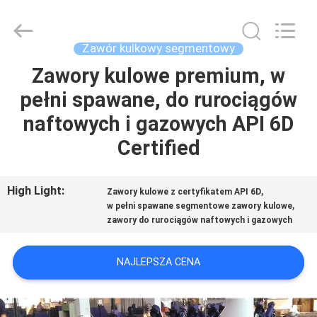
2026
COOSAI
valve
group.
All
Zawór kulkowy segmentowy
Rights
Reserved.
Zawory kulowe premium, w
DO
pełni spawane, do rurociągów
DOMU
naftowych i gazowych API 6D
PRODUKTY
Certified
O
High Light:
,
Zawory kulowe z certyfikatem API 6D
,
w pełni spawane segmentowe zawory kulowe
NAS
zawory do rurociągów naftowych i gazowych
WYCIECZKA
NAJLEPSZA CENA
PO
FABRYCE