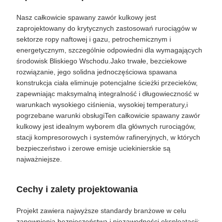
Nasz całkowicie spawany zawór kulkowy jest
SITEMAP
zaprojektowany do krytycznych zastosowań rurociągów w
sektorze ropy naftowej i gazu, petrochemicznym i
energetycznym, szczególnie odpowiedni dla wymagających
PRIVACY
środowisk Bliskiego Wschodu.Jako trwałe, bezciekowe
rozwiązanie, jego solidna jednoczęściowa spawana
POLICY
konstrukcja ciała eliminuje potencjalne ścieżki przecieków,
zapewniając maksymalną integralność i długowieczność w
warunkach wysokiego ciśnienia, wysokiej temperatury,i
pogrzebane warunki obsługiTen całkowicie spawany zawór
kulkowy jest idealnym wyborem dla głównych rurociągów,
stacji kompresorowych i systemów rafineryjnych, w których
bezpieczeństwo i zerowe emisje uciekinierskie są
najważniejsze.
Cechy i zalety projektowania
Projekt zawiera najwyższe standardy branżowe w celu
zapewnienia bezpieczeństwa i niezawodności eksploatacji: