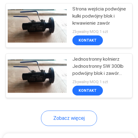
Strona wejścia podwójne
15
kulki podwójny blok i
krwawienie zawór
Wyniki badań
Zbywalny MOQ:1 szt
KONTAKT
Jednostronny kołnierz
Jednostronny SW 300lb
podwójny blok i zawór
13
krwawienia
Zbywalny MOQ:1 szt
Zawór sterujący
KONTAKT
przepływem płynu
Zobacz więcej