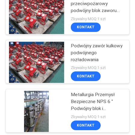
przeciwpożarowy
podwójny blok zaworu
39
krwawienia ASTM A105
Zbywalny MOQ:1 szt
KONTAKT
Metalowy zawór kuli
Podwójny zawór kulkowy
podwójnego
rozładowania
Zbywalny MOQ:1 szt
KONTAKT
11
Kulowy zawór
Metallurgia Przemysł
Bezpieczne NPS 6 "
odcinający
Podwójny blok i
krwawienie zawór
Zbywalny MOQ:1 szt
KONTAKT