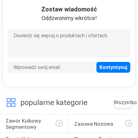
14
Zostaw wiadomość
Przemysłowy zawór
Oddzwonimy wkrótce!
motylkowy
10
Zawór kryogeniczny
popularne kategorie
Wszystko
Zawór Kulkowy 
Zasuwa Nożowa
Segmentowy
10