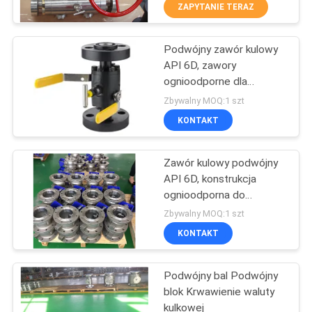
ZAPYTANIE TERAZ
KONTROLA
Podwójny zawór kulowy
JAKOŚCI
37
API 6D, zawory
ognioodporne dla
Zawór kulowy
SKONTAKTUJ
przemysłu naftowego i
Zbywalny MOQ:1 szt
czopowy
gazowego
SIĘ
KONTAKT
Z
Zawór kulowy podwójny
NAMI
API 6D, konstrukcja
ognioodporna do
34
zastosowań w
NOWOŚCI
Zbywalny MOQ:1 szt
rurociągach naftowych i
Pływający zawór
KONTAKT
gazowych
POPROŚ
kulowy
Podwójny bal Podwójny
O
blok Krwawienie waluty
WYCENĘ
kulkowej