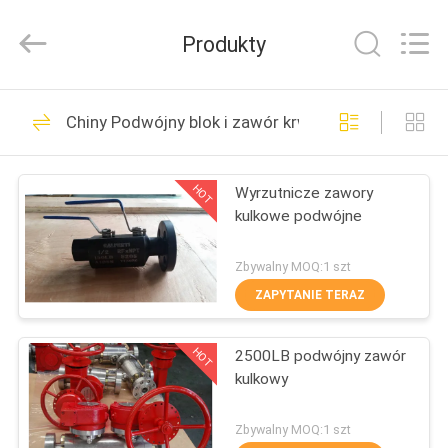
2026
COOSAI
valve
Produkty
group.
All
Rights
Reserved.
DO
54
Chiny Podwójny blok i zawór krwawienia
DOMU
Zawór kulkowy
segmentowy
HOT
Wyrzutnicze zawory
PRODUKTY
kulkowe podwójne
O
Zbywalny MOQ:1 szt
NAS
ZAPYTANIE TERAZ
45
HOT
2500LB podwójny zawór
WYCIECZKA
Zasuwa nożowa
kulkowy
PO
FABRYCE
Zbywalny MOQ:1 szt