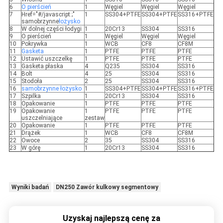
6
O pierścień
1
Węgiel
Węgiel
Węgiel
7
Href="#/javascript:;"
1
SS304+PTFE
SS304+PTFE
SS316+PTFE
samobrzynne
łożysko
8
W dolnej części łodygi
1
20Cr13
SS304
SS316
9
O pierścień
1
Węgiel
Węgiel
Węgiel
10
Pokrywka
1
WCB
CF8
CF8M
11
Gasketa
1
PTFE
PTFE
PTFE
12
Ustawić uszczelkę
1
PTFE
PTFE
PTFE
13
Gasketa płaska
4
Q235
SS304
SS316
14
Bolt
4
25
SS304
SS316
15
Stodoła
2
25
SS304
SS316
16
samobrzynne
łożysko
1
SS304+PTFE
SS304+PTFE
SS316+PTFE
17
Szpilka
1
20Cr13
SS304
SS316
18
Opakowanie
1
PTFE
PTFE
PTFE
19
Opakowanie
1
PTFE
PTFE
PTFE
uszczelniające
zestaw
20
Opakowanie
1
PTFE
PTFE
PTFE
21
Drążek
1
WCB
CF8
CF8M
22
Owoce
2
35
SS304
SS316
23
W górę
1
20Cr13
SS304
SS316
Wyniki badań
DN250 Zawór kulkowy segmentowy
Uzyskaj najlepszą cenę za