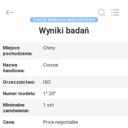
2026
COOSAI
valve
group.
All
Zawór kulkowy segmentowy
Rights
Reserved.
Wyniki badań
DO
DOMU
Miejsce
Chiny
pochodzenia:
PRODUKTY
Nazwa
Coosai
handlowa:
O
Orzecznictwo:
ISO
NAS
Numer modelu:
1''-20''
WYCIECZKA
Minimalne
1 szt
zamówienie:
PO
FABRYCE
Cena:
Price negotiable