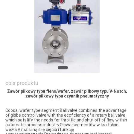
SITEMAP
PRIVACY
POLICY
opis produktu
Zawór piłkowy typu flens/wafer, zawór piłkowy typu V-Notch,
zawór piłkowy typu czynnik pneumatyczny
Coosai wafer type segment Ball valve combines the advantage
of globe control valve with the eccficiency of a rotary ball valve
which satsfify the needs for throttle and shut off of flow within
automatic process industry.Głowa segmentów w kształcie
węzła V ma silną siłę cięcia i funkcję