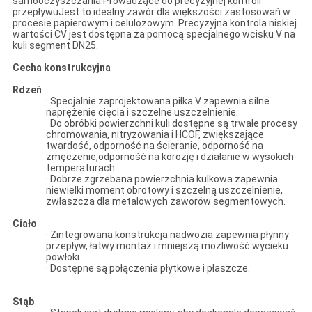
samooczyszczania.Prowadzące do precyzyjnej kontroli
przepływuJest to idealny zawór dla większości zastosowań w
procesie papierowym i celulozowym. Precyzyjna kontrola niskiej
wartości CV jest dostępna za pomocą specjalnego wcisku V na
kuli segment DN25.
Cecha konstrukcyjna
Rdzeń
· Specjalnie zaprojektowana piłka V zapewnia silne
naprężenie cięcia i szczelne uszczelnienie.
· Do obróbki powierzchni kuli dostępne są trwałe procesy
chromowania, nitryzowania i HCOF, zwiększające
twardość, odporność na ścieranie, odporność na
zmęczenie,odporność na korozję i działanie w wysokich
temperaturach.
· Dobrze zgrzebana powierzchnia kulkowa zapewnia
niewielki moment obrotowy i szczelną uszczelnienie,
zwłaszcza dla metalowych zaworów segmentowych.
Ciało
· Zintegrowana konstrukcja nadwozia zapewnia płynny
przepływ, łatwy montaż i mniejszą możliwość wycieku
powłoki.
· Dostępne są połączenia płytkowe i płaszcze.
Stąb