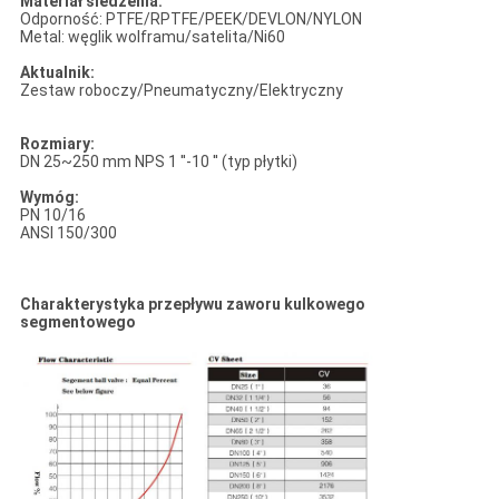
Materiał siedzenia:
Odporność: PTFE/RPTFE/PEEK/DEVLON/NYLON
Metal: węglik wolframu/satelita/Ni60
Aktualnik:
Zestaw roboczy/Pneumatyczny/Elektryczny
Rozmiary:
DN 25~250 mm NPS 1 ′′-10 ′′ (typ płytki)
Wymóg:
PN 10/16
ANSI 150/300
Charakterystyka przepływu zaworu kulkowego
segmentowego