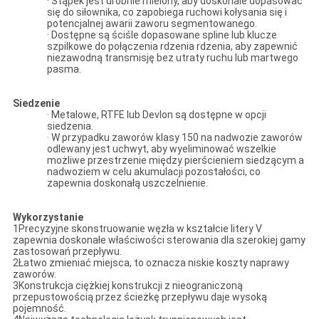
· Stąpek jest drobnie mielony, aby doskonale dopasować
się do siłownika, co zapobiega ruchowi kołysania się i
potencjalnej awarii zaworu segmentowanego.
· Dostępne są ściśle dopasowane spline lub klucze
szpilkowe do połączenia rdzenia rdzenia, aby zapewnić
niezawodną transmisję bez utraty ruchu lub martwego
pasma.
Siedzenie
· Metalowe, RTFE lub Devlon są dostępne w opcji
siedzenia.
· W przypadku zaworów klasy 150 na nadwozie zaworów
odlewany jest uchwyt, aby wyeliminować wszelkie
możliwe przestrzenie między pierścieniem siedzącym a
nadwoziem w celu akumulacji pozostałości, co
zapewnia doskonałą uszczelnienie.
Wykorzystanie
1Precyzyjne skonstruowanie węzła w kształcie litery V
zapewnia doskonałe właściwości sterowania dla szerokiej gamy
zastosowań przepływu.
2Łatwo zmieniać miejsca, to oznacza niskie koszty naprawy
zaworów.
3Konstrukcja ciężkiej konstrukcji z nieograniczoną
przepustowością przez ścieżkę przepływu daje wysoką
pojemność.