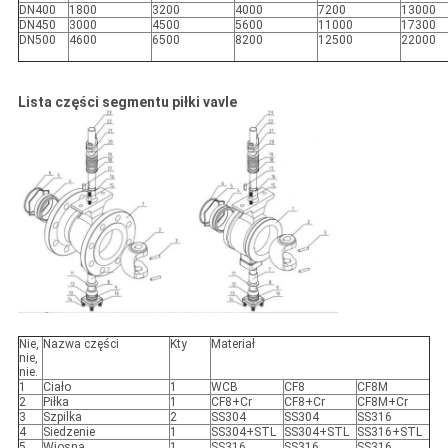
DN400
1800
3200
4000
7200
13000
DN450
3000
4500
5600
11000
17300
DN500
4600
6500
8200
12500
22000
Lista części segmentu piłki vavle
Nie,
Nazwa części
Kty
Materiał
nie,
nie.
1
Ciało
1
WCB
CF8
CF8M
2
Piłka
1
CF8+Cr
CF8+Cr
CF8M+Cr
3
Szpilka
2
SS304
SS304
SS316
4
Siedzenie
1
SS304+STL
SS304+STL
SS316+STL
5
Wiosna
1
SS316
SS316
SS316