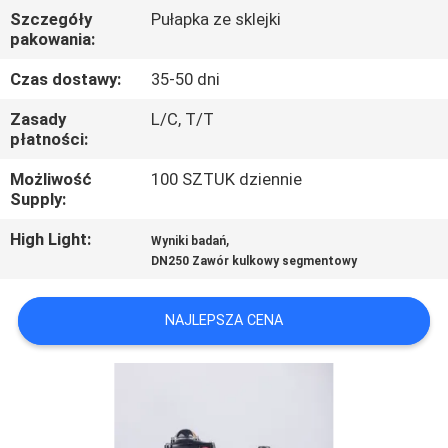
Szczegóły
Pułapka ze sklejki
pakowania:
KONTROLA
JAKOŚCI
Czas dostawy:
35-50 dni
Zasady
L/C, T/T
płatności:
SKONTAKTUJ
SIĘ
Możliwość
100 SZTUK dziennie
Supply:
Z
High Light:
,
NAMI
Wyniki badań
DN250 Zawór kulkowy segmentowy
NOWOŚCI
NAJLEPSZA CENA
POPROŚ
O
WYCENĘ