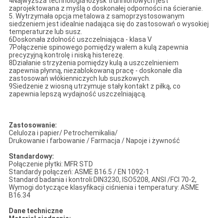
4Najwyższa technologia łożysk trunnionowych jest
zaprojektowana z myślą o doskonałej odporności na ścieranie.
5. Wytrzymała opcja metalowa z samoprzystosowanym
siedzeniem jest idealnie nadająca się do zastosowań o wysokiej
temperaturze lub susz.
6Doskonała zdolność uszczelniająca - klasa V
7Połączenie spinowego pomiędzy wałem a kulą zapewnia
precyzyjną kontrolę i niską histerezę.
8Działanie strzyżenia pomiędzy kulą a uszczelnieniem
zapewnia płynną, niezablokowaną pracę - doskonałe dla
zastosowań włókienniczych lub suszkowych.
9Siedzenie z wiosną utrzymuje stały kontakt z piłką, co
zapewnia lepszą wydajność uszczelniającą.
Zastosowanie:
Celuloza i papier/ Petrochemikalia/
Drukowanie i farbowanie / Farmacja / Napoje i żywność
Standardowy:
Połączenie płytki: MFR STD
Standardy połączeń: ASME B16.5 / EN 1092-1
Standard badania i kontroli:DIN3230, ISO5208, ANSI /FCI 70-2,
Wymogi dotyczące klasyfikacji ciśnienia i temperatury: ASME
B16.34
Dane techniczne