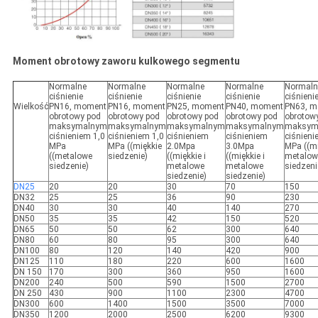
Moment obrotowy zaworu kulkowego segmentu
Normalne
Normalne
Normalne
Normalne
Normaln
ciśnienie
ciśnienie
ciśnienie
ciśnienie
ciśnieni
Wielkość
PN16, moment
PN16, moment
PN25, moment
PN40, moment
PN63, 
obrotowy pod
obrotowy pod
obrotowy pod
obrotowy pod
obrotow
maksymalnym
maksymalnym
maksymalnym
maksymalnym
maksym
ciśnieniem 1,0
ciśnieniem 1,0
ciśnieniem
ciśnieniem
ciśnieni
MPa
MPa ((miękkie
2.0Mpa
3.0Mpa
MPa ((mi
((metalowe
siedzenie)
((miękkie i
((miękkie i
metalow
siedzenie)
metalowe
metalowe
siedzeni
siedzenie)
siedzenie)
DN25
20
20
30
70
150
DN32
25
25
36
90
230
DN40
30
30
40
140
270
DN50
35
35
42
150
520
DN65
50
50
62
300
640
DN80
60
80
95
300
640
DN100
80
120
140
420
900
DN125
110
180
220
600
1600
DN 150
170
300
360
950
1600
DN200
240
500
590
1500
2700
DN 250
430
900
1100
2300
4700
DN300
600
1400
1500
3500
7000
DN350
1200
2000
2500
6200
9300