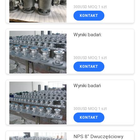
300USD MOQ:1 szt
KONTAKT
SITEMAP
Wyniki badań:
PRIVACY
POLICY
300USD MOQ:1 szt
KONTAKT
Wyniki badań
300USD MOQ:1 szt
KONTAKT
NPS 8" Dwuczęściowy