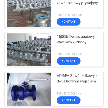
zawór piłkowy pływający
300USD MOQ:1 szt
KONTAKT
1500lb Dwuczęściowy
Walcownik Płynny
300USD MOQ:1 szt
KONTAKT
API6FA Zawór kulkowy z
dwustronnym wejściem
300USD MOQ:1 szt
KONTAKT