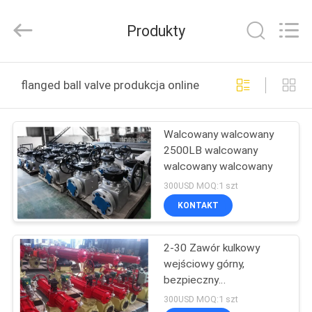
2025
COOSAI
valve
Produkty
group.
All
Rights
Reserved.
DO
flanged ball valve produkcja online
DOMU
Walcowany walcowany
PRODUKTY
2500LB walcowany
walcowany walcowany
O
300USD MOQ:1 szt
NAS
KONTAKT
2-30 Zawór kulkowy
WYCIECZKA
wejściowy górny,
PO
bezpieczny
przeciwpożarowy,
FABRYCE
300USD MOQ:1 szt