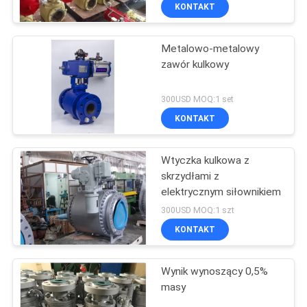
antystatyczny, zawór
KONTAKT
kulkowy górny z
KONTROLA
płaszczami
Metalowo-metalowy
JAKOŚCI
zawór kulkowy
SKONTAKTUJ
300USD MOQ:1 set
SIĘ
KONTAKT
Z
Wtyczka kulkowa z
NAMI
skrzydłami z
elektrycznym siłownikiem
NOWOŚCI
300USD MOQ:1 szt
KONTAKT
POPROŚ
Wynik wynoszący 0,5%
O
masy
WYCENĘ