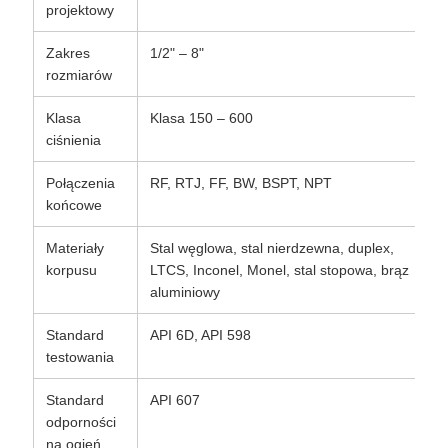
projektowy
Zakres
1/2" – 8"
rozmiarów
Klasa
Klasa 150 – 600
ciśnienia
Połączenia
RF, RTJ, FF, BW, BSPT, NPT
końcowe
Materiały
Stal węglowa, stal nierdzewna, duplex,
korpusu
LTCS, Inconel, Monel, stal stopowa, brąz
aluminiowy
Standard
API 6D, API 598
testowania
Standard
API 607
odporności
na ogień