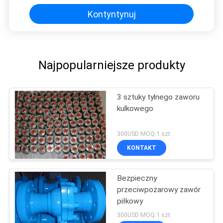
Kontyntynuj
Najpopularniejsze produkty
3 sztuky tylnego zaworu
kulkowego
300USD MOQ:1 szt
KONTAKT
Bezpieczny
przeciwpożarowy zawór
piłkowy
300USD MOQ:1 szt