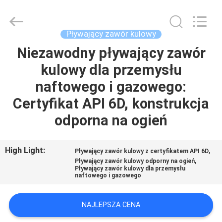
2026
COOSAI
valve
group.
All
Pływający zawór kulowy
Rights
Reserved.
Niezawodny pływający zawór
DO
kulowy dla przemysłu
DOMU
naftowego i gazowego:
PRODUKTY
Certyfikat API 6D, konstrukcja
odporna na ogień
O
NAS
High Light:
,
Pływający zawór kulowy z certyfikatem API 6D
,
Pływający zawór kulowy odporny na ogień
Pływający zawór kulowy dla przemysłu
naftowego i gazowego
WYCIECZKA
PO
NAJLEPSZA CENA
FABRYCE