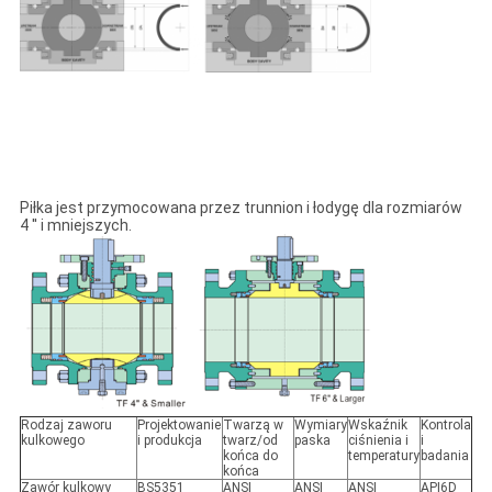
Piłka jest przymocowana przez trunnion i łodygę dla rozmiarów
4 ′′ i mniejszych.
Rodzaj zaworu
Projektowanie
Twarzą w
Wymiary
Wskaźnik
Kontrola
kulkowego
i produkcja
twarz/od
paska
ciśnienia i
i
końca do
temperatury
badania
końca
Zawór kulkowy
BS5351
ANSI
ANSI
ANSI
API6D