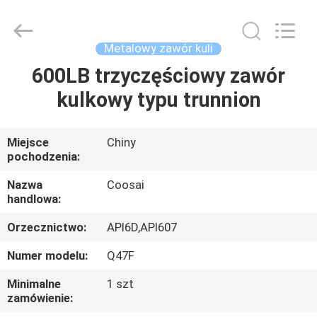
2026
COOSAI
valve
group.
All
Metalowy zawór kuli
Rights
Reserved.
600LB trzyczęściowy zawór
DO
kulkowy typu trunnion
DOMU
PRODUKTY
Miejsce
Chiny
pochodzenia:
O
Nazwa
Coosai
handlowa:
NAS
Orzecznictwo:
API6D,API607
WYCIECZKA
Numer modelu:
Q47F
PO
Minimalne
1 szt
zamówienie:
FABRYCE