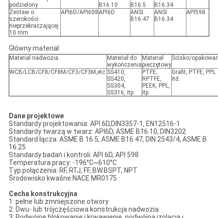
podzielony
B16.10
B16.5
B16.34
Zestaw o
API6D/API608
API6D
ANSI
ANSI
API598
szerokości
B16.47
B16.34
nieprzekraczającej
10 mm
Główny materiał
Materiał nadwozia
Materiał do
Materiał
Ścisko/opakowan
wykończenia
pieczętowy
WCB/LCB/CF8/CF8M/CF3/CF3M,etc.
SS410,
PTFE,
Grafit, PTFE, PPL
SS420,
RPTFE,
itd.
SS304,
PEEK, PPL,
SS316, itp.
itp.
Dane projektowe
Standardy projektowania: API 6D,DIN3357-1, EN12516-1
Standardy twarzą w twarz: API6D, ASME B16.10, DIN3202
Standard łącza: ASME B 16.5, ASME B16.47, DIN 2543/4, ASME B
16.25
Standardy badań i kontroli: API 6D, API 598
Temperatura pracy: -196°C~610°C
Typ połączenia: RF, RTJ, FF, BW.BSPT, NPT
Środowisko kwaśne:NACE MR0175
Cecha konstrukcyjna
1: pełne lub zmniejszone otwory
2: Dwu- lub trójczęściowa konstrukcja nadwozia
3: Podwójne blokowanie i krwawienie, podwójna izolacja i