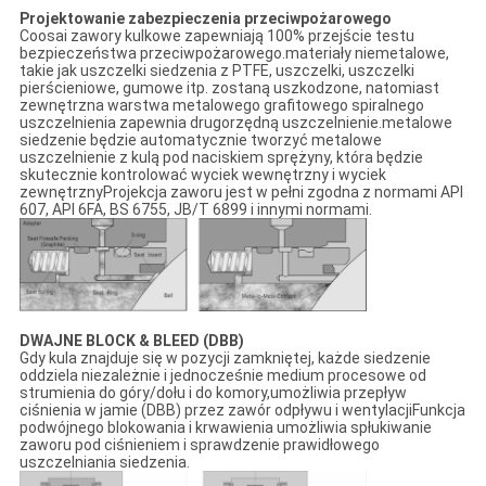
Projektowanie zabezpieczenia przeciwpożarowego
Coosai zawory kulkowe zapewniają 100% przejście testu
bezpieczeństwa przeciwpożarowego.materiały niemetalowe,
takie jak uszczelki siedzenia z PTFE, uszczelki, uszczelki
pierścieniowe, gumowe itp. zostaną uszkodzone, natomiast
zewnętrzna warstwa metalowego grafitowego spiralnego
uszczelnienia zapewnia drugorzędną uszczelnienie.metalowe
siedzenie będzie automatycznie tworzyć metalowe
uszczelnienie z kulą pod naciskiem sprężyny, która będzie
skutecznie kontrolować wyciek wewnętrzny i wyciek
zewnętrznyProjekcja zaworu jest w pełni zgodna z normami API
607, API 6FA, BS 6755, JB/T 6899 i innymi normami.
DWAJNE BLOCK & BLEED (DBB)
Gdy kula znajduje się w pozycji zamkniętej, każde siedzenie
oddziela niezależnie i jednocześnie medium procesowe od
strumienia do góry/dołu i do komory,umożliwia przepływ
ciśnienia w jamie (DBB) przez zawór odpływu i wentylacjiFunkcja
podwójnego blokowania i krwawienia umożliwia spłukiwanie
zaworu pod ciśnieniem i sprawdzenie prawidłowego
uszczelniania siedzenia.