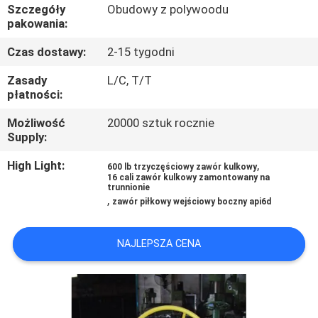
Szczegóły
Obudowy z polywoodu
pakowania:
KONTROLA
Czas dostawy:
2-15 tygodni
JAKOŚCI
Zasady
L/C, T/T
płatności:
SKONTAKTUJ
Możliwość
20000 sztuk rocznie
SIĘ
Supply:
Z
High Light:
,
600 lb trzyczęściowy zawór kulkowy
NAMI
16 cali zawór kulkowy zamontowany na
trunnionie
,
zawór piłkowy wejściowy boczny api6d
NOWOŚCI
NAJLEPSZA CENA
POPROŚ
O
WYCENĘ