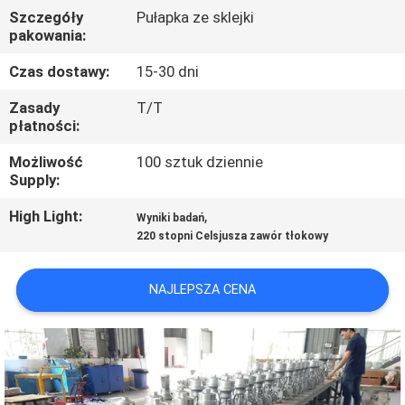
Szczegóły
Pułapka ze sklejki
pakowania:
KONTROLA
JAKOŚCI
Czas dostawy:
15-30 dni
Zasady
T/T
płatności:
SKONTAKTUJ
SIĘ
Możliwość
100 sztuk dziennie
Supply:
Z
High Light:
,
NAMI
Wyniki badań
220 stopni Celsjusza zawór tłokowy
NOWOŚCI
NAJLEPSZA CENA
POPROŚ
O
WYCENĘ