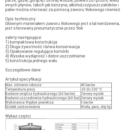
parze, gazie, gorącej i zimnej wodzie, powietrzu i próżni, wielu
innych płynów, takich jak benzyna, alkohol,rozpuszczalników i
paliw można sterować za pomocą zaworu tłokowego również.
Opis techniczny
Głównym materiałem zaworu tłokowego jest stal nierdzewna,
jest sterowany pneumatycznie przez tłok
zalety następujące:
1) kompaktowa konstrukcja
2) Długa żywotność i łatwa konserwacja
3) Opakowanie regulujące komórki
4) Wysoka wydajność i dobre uszczelnienie
5) konstrukcja jednego wału
Szczegółowe dane:
Artykuł specyfikacji
Max. ciśnienie robocze
40 barów
Temperatura pracy
-20 do 230 °C
Badanie wnętrza hydraulicznego (60 barów)
Zerowy wyciek
Badanie uszczelnienia hydraulicznego (60 Bar)
Zerowy wyciek
Wykonawca Wypływ powietrza
5 barów
Środek zastosowania
Woda, para, olej itp.
Wykaz części