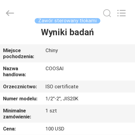
2026
COOSAI
valve
group.
All
Zawór sterowany tłokami
Rights
Reserved.
Wyniki badań
DO
DOMU
Miejsce
Chiny
pochodzenia:
PRODUKTY
Nazwa
COOSAI
handlowa:
O
Orzecznictwo:
ISO certificate
NAS
Numer modelu:
1/2"-2", JIS20K
WYCIECZKA
Minimalne
1 szt
zamówienie:
PO
FABRYCE
Cena:
100 USD